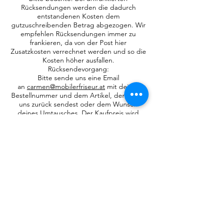
Rücksendungen werden die dadurch
entstandenen Kosten dem
gutzuschreibenden Betrag abgezogen. Wir
empfehlen Rücksendungen immer zu
frankieren, da von der Post hier
Zusatzkosten verrechnet werden und so die
Kosten höher ausfallen.
Rücksendevorgang:
Bitte sende uns eine Email
an
carmen@mobilerfriseur.at
mit deiner
Bestellnummer und dem Artikel, den du zu
uns zurück sendest oder dem Wunsch
deines Umtausches. Der Kaufpreis wird
nach Kontrolle der Ware auf den von Dir
getätigten Zahlungsweg rücküberwiesen.
Sollte die Gesamtsumme der Bestellung
durch die Rücksendung auf unter € 50
fallen, berechnen wir die Versandkosten von
€ 3,90 nach!
Der Widerruf oder die Rücksendung ist zu
richten an:
Carmen Kubeczka - Hairstylist Make up
Artist
Ultzmanngasse 39/1/7
1220 Wien