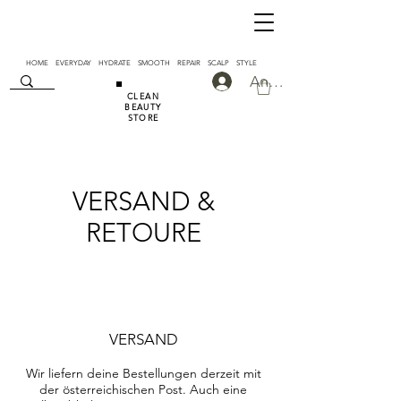
HOME
EVERYDAY
HYDRATE
SMOOTH
REPAIR SCALP
STYLE
Anmelden
CLEAN
BEAUTY
STORE
VERSAND &
RETOURE
VERSAND
Wir liefern deine Bestellungen derzeit mit
der österreichischen Post. Auch eine